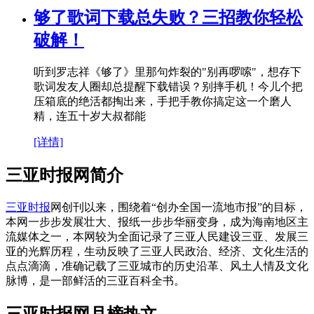
够了歌词下载总失败？三招教你轻松
破解！
听到罗志祥《够了》里那句炸裂的"别再啰嗦"，想存下
歌词发友人圈却总提醒下载错误？别摔手机！今儿个把
压箱底的绝活都掏出来，手把手教你搞定这一个磨人
精，连五十岁大叔都能
[详情]
三亚时报网简介
三亚时报
网创刊以来，围绕着“创办全国一流地市报”的目标，
本网一步步发展壮大、报纸一步步华丽变身，成为海南地区主
流媒体之一，本网较为全面记录了三亚人民建设三亚、发展三
亚的光辉历程，生动反映了三亚人民政治、经济、文化生活的
点点滴滴，准确记载了三亚城市的历史沿革、风土人情及文化
脉博，是一部鲜活的三亚百科全书。
三亚时报网月榜热文