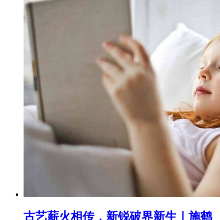
古艺薪火相传，新锐破界新生｜施鹤