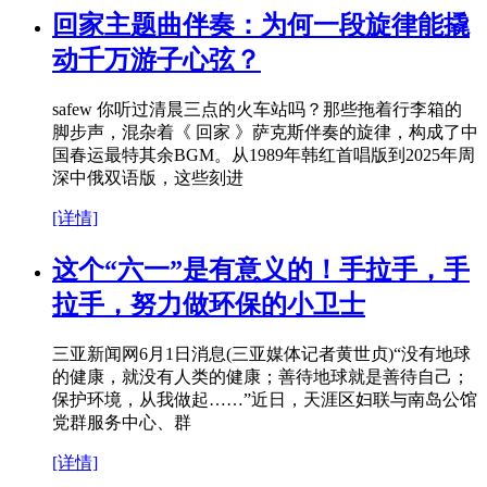
回家主题曲伴奏：为何一段旋律能撬
动千万游子心弦？
safew 你听过清晨三点的火车站吗？那些拖着行李箱的
脚步声，混杂着《 回家 》萨克斯伴奏的旋律，构成了中
国春运最特其余BGM。从1989年韩红首唱版到2025年周
深中俄双语版，这些刻进
[详情]
这个“六一”是有意义的！手拉手，手
拉手，努力做环保的小卫士
三亚新闻网6月1日消息(三亚媒体记者黄世贞)“没有地球
的健康，就没有人类的健康；善待地球就是善待自己；
保护环境，从我做起……”近日，天涯区妇联与南岛公馆
党群服务中心、群
[详情]