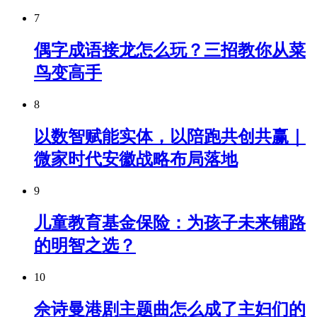
7
偶字成语接龙怎么玩？三招教你从菜
鸟变高手
8
以数智赋能实体，以陪跑共创共赢｜
微家时代安徽战略布局落地
9
儿童教育基金保险：为孩子未来铺路
的明智之选？
10
佘诗曼港剧主题曲怎么成了主妇们的