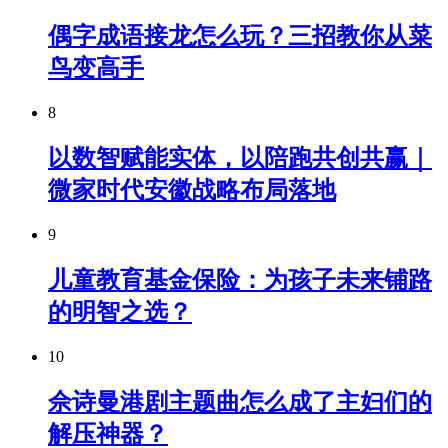
偶字成语接龙怎么玩？三招教你从菜
鸟变高手
8
以数智赋能实体，以陪跑共创共赢｜
微家时代安徽战略布局落地
9
儿童教育基金保险：为孩子未来铺路
的明智之选？
10
佘诗曼港剧主题曲怎么成了主妇们的
解压神器？