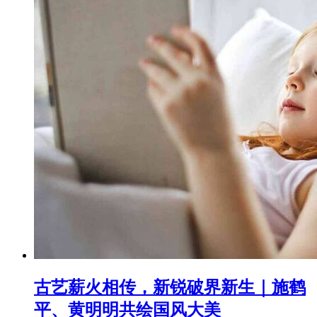
古艺薪火相传，新锐破界新生｜施鹤
平、黄明明共绘国风大美