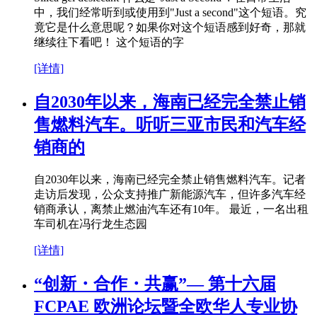
中，我们经常听到或使用到"Just a second"这个短语。究
竟它是什么意思呢？如果你对这个短语感到好奇，那就
继续往下看吧！ 这个短语的字
[详情]
自2030年以来，海南已经完全禁止销
售燃料汽车。听听三亚市民和汽车经
销商的
自2030年以来，海南已经完全禁止销售燃料汽车。记者
走访后发现，公众支持推广新能源汽车，但许多汽车经
销商承认，离禁止燃油汽车还有10年。 最近，一名出租
车司机在冯行龙生态园
[详情]
“创新・合作・共赢”— 第十六届
FCPAE 欧洲论坛暨全欧华人专业协