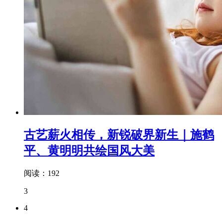
古艺薪火相传，新锐破界新生｜施鹤
平、黄明明共绘国风大美
阅读：192
3
4