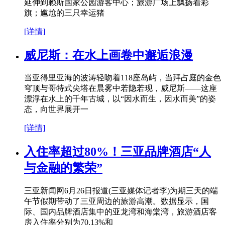
延伸到赖斯国家公园游客中心；旅游广场上飘扬着彩
旗；尴尬的三只幸运猪
[详情]
威尼斯：在水上画卷中邂逅浪漫
当亚得里亚海的波涛轻吻着118座岛屿，当拜占庭的金色
穹顶与哥特式尖塔在晨雾中若隐若现，威尼斯——这座
漂浮在水上的千年古城，以“因水而生，因水而美”的姿
态，向世界展开一
[详情]
入住率超过80%！三亚品牌酒店“人
与金融的繁荣”
三亚新闻网6月26日报道(三亚媒体记者李)为期三天的端
午节假期带动了三亚周边的旅游高潮。数据显示，国
际、国内品牌酒店集中的亚龙湾和海棠湾，旅游酒店客
房入住率分别为70.13%和