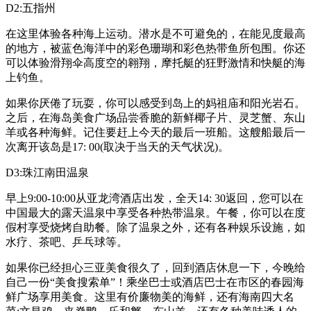
D2:五指州
在这里体验各种海上运动。潜水是不可避免的，在能见度最高
的地方，被蓝色海洋中的彩色珊瑚和彩色热带鱼所包围。你还
可以体验滑翔伞高度空的翱翔，摩托艇的狂野激情和快艇的海
上钓鱼。
如果你厌倦了玩耍，你可以感受到岛上的妈祖庙和阳光岩石。
之后，在海岛美食广场品尝香脆的新鲜椰子片、灵芝蟹、东山
羊或各种海鲜。记住要赶上今天的最后一班船。这艘船最后一
次离开该岛是17: 00(取决于当天的天气状况)。
D3:珠江南田温泉
早上9:00-10:00从亚龙湾酒店出发，全天14: 30返回，您可以在
中国最大的露天温泉中享受各种热带温泉。午餐，你可以在度
假村享受烧烤自助餐。除了温泉之外，还有各种娱乐设施，如
水疗、茶吧、乒乓球等。
如果你已经担心三亚美食很久了，回到酒店休息一下，今晚给
自己一份“美食搜索单”！乘坐巴士或酒店巴士在市区的春园海
鲜广场享用美食。这里有价廉物美的海鲜，还有海南四大名