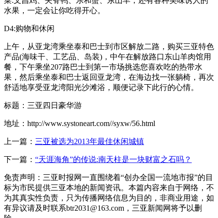
菜:文昌鸡、夹脊鸭、乐和蟹、东山羊，还有各种美味诱人的
水果，一定会让你吃得开心。
D4:购物和休闲
上午，从亚龙湾乘坐泰和巴士到市区解放二路，购买三亚特色
产品(海味干、工艺品、岛装)，中午在解放路口东山羊肉馆用
餐，下午乘坐207路巴士到第一市场挑选您喜欢吃的热带水
果，然后乘坐泰和巴士返回亚龙湾，在海边找一张躺椅，再次
舒适地享受亚龙湾阳光沙滩浴，顺便记录下此行的心情。
标题：三亚四日豪华游
地址：http://www.systoneart.com//syxw/56.html
上一篇：
三亚被选为2013年最佳休闲城镇
下一篇：
“天涯海角”的传说:南天柱是一块财富之石吗？
免责声明：三亚时报网一直围绕着“创办全国一流地市报”的目
标为市民提供三亚本地的新闻资讯。本篇内容来自于网络，不
为其真实性负责，只为传播网络信息为目的，非商业用途，如
有异议请及时联系btr2031@163.com，三亚新闻网将予以删