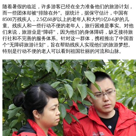
随着暑假的临近，许多游客已经在全力准备他们的旅游计划，
而一些团体却被“排除在外”。据统计，据保守估计，中国有
8500万残疾人，2.5亿60岁以上的老年人和大约1亿0-6岁的儿
童。残疾人和一些行动不便的老年人，旅行困难是事实。对他
们来说，旅游业是“障碍”，因为他们的身体障碍，缺乏接待旅
行社和不完善的服务体系。针对这一群体，携程推出了中国首
个“无障碍旅游计划”，旨在帮助残疾人实现他们的旅游梦想。
特别是行动不便的老人可以看到祖国壮丽的河流和山脉。