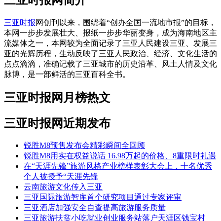
三亚时报
网创刊以来，围绕着“创办全国一流地市报”的目标，
本网一步步发展壮大、报纸一步步华丽变身，成为海南地区主
流媒体之一，本网较为全面记录了三亚人民建设三亚、发展三
亚的光辉历程，生动反映了三亚人民政治、经济、文化生活的
点点滴滴，准确记载了三亚城市的历史沿革、风土人情及文化
脉博，是一部鲜活的三亚百科全书。
三亚时报网月榜热文
三亚时报网近期发布
锐胜M8预售发布会精彩瞬间全回顾
锐胜M8用实在权益说话 16.98万起的价格、8重限时礼遇
在“天涯先锋”旅游风格产业榜样表彰大会上，十名优秀
个人被授予“天涯先锋
云南旅游文化传入三亚
三亚国际旅游智库首个研究项目通过专家评审
三亚酒店加强安全自查提高旅游服务质量
三亚旅游扶贫小吃就业创业服务站落户天涯区钱宝村