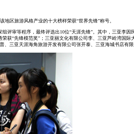
。来自该地区旅游风格产业的十大榜样荣获“世界先锋”称号。
家组评审等程序，最终评选出10位“天涯先锋”。其中，三亚李因
荣获“先锋模范奖”；三亚丽文化有限公司李、三亚芦岭湾国际
雪普、三亚天涯海角旅游开发有限公司张开泰、三亚海城书店有